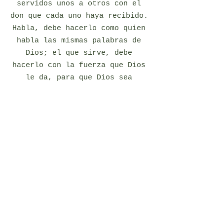
servidos unos a otros con el
don que cada uno haya recibido.
Habla, debe hacerlo como quien
habla las mismas palabras de
Dios; el que sirve, debe
hacerlo con la fuerza que Dios
le da, para que Dios sea
glorificado en todo por medio
de Jesucristo. A Él pertenecen
la gloria y el poder por los
siglos de los siglos. Amén."
1 Pedro 4: 8-11
Brittney Apperti
Miembro de la Junta
Secretaria