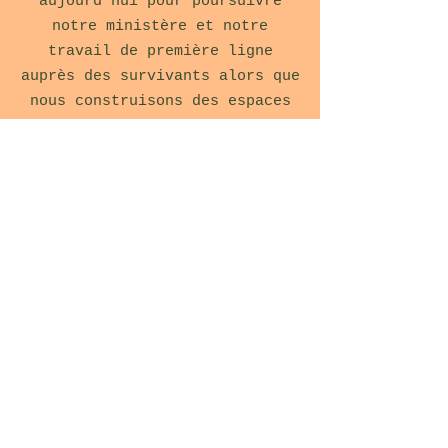
aujourd'hui pour poursuivre
notre ministère et notre
travail de première ligne
auprès des survivants alors que
nous construisons des espaces
de réflexion pour surmonter les
ténèbres et trouver la vraie
liberté dans sa merveilleuse
lumière.
De nos sorties d'une journée à
nos retraites de week-end, nous
nous déplaçons auprès de tous
ceux dont nous avons la charge,
tant physiquement que
spirituellement. Créer un
sentiment de communauté,
répondre à la hiérarchie de